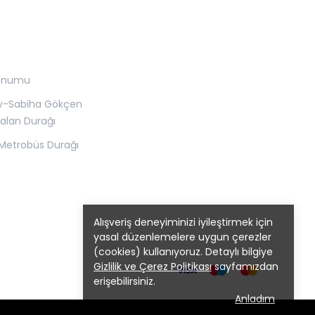
onumu
y-Sabiha Gökçen
alan Durağı
Metrobüs Durağı
Alışveriş deneyiminizi iyileştirmek için
yasal düzenlemelere uygun çerezler
(cookies) kullanıyoruz. Detaylı bilgiye
Gizlilik ve Çerez Politikası
sayfamızdan
erişebilirsiniz.
Anladım