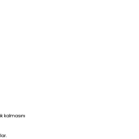
ak kalmasını
ar.