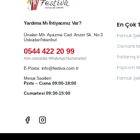
Yardıma Mı İhtiyacınız Var?
En Çok T
Ünalan Mh. Ayazma Cad. Anzer Sk. No:3
Pamuk Şek
Üsküdar/İstanbul
Osmanlı 
0544 422 20 99
Patlamış Mı
Aynı zamanda WhatsApp Numaramız!
Popcorn Ma
E-Posta:
info@festiva.com.tr
Pamuk Şek
Mesai Saatleri
Pzrts – Cuma 09:00-18:00
Cumartesi 09:30-15:00