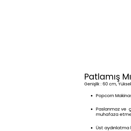
Patlamış Mıs
Genişlik : 60 cm, Yüksekl
Popcorn Makinası
Paslanmaz ve çel
muhafaza etmek
Üst aydınlatma 