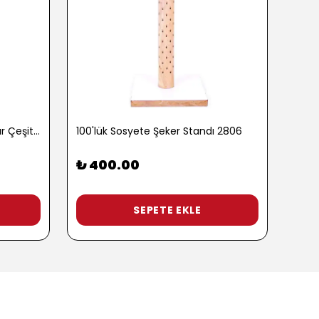
100 gr. Baharatlı Patlamış Mısır Çeşitleri - 2762-3
100'lük Sosyete Şeker Standı 2806
₺ 400.00
₺ 9
3 Pop
SEPETE EKLE