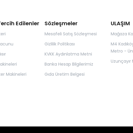
ercih Edilenler
Sözleşmeler
ULAŞIM
eri
Mesafeli Satış Sözleşmesi
Mağaza K
Macunu
Gizlilik Politikası
M4 Kadıkö
Metro - Ün
sır
KVKK Aydınlatma Metni
Uzunçayır 
kineleri
Banka Hesap Bilgilerimiz
er Makineleri
Gıda Üretim Belgesi