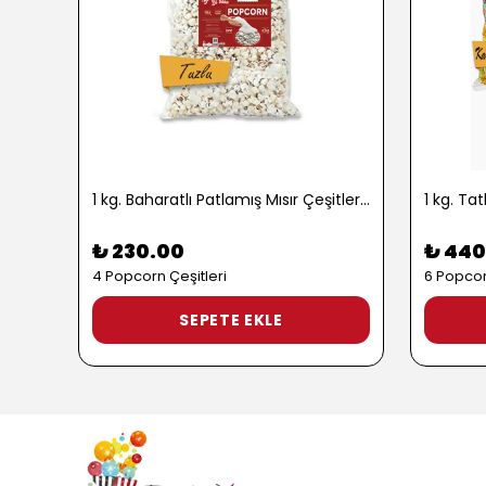
1 kg. Baharatlı Patlamış Mısır Çeşitleri - 2724
₺ 230.00
₺ 440
4 Popcorn Çeşitleri
6 Popcor
SEPETE EKLE