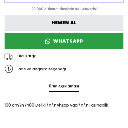
HEMEN AL
WHATSAPP
Hızlı kargo
İade ve değişim seçeneği
Ürün Açıklaması
160 cm\n\n80 Delikli\n\nAhşap yapı\n\nTaşınabilir.