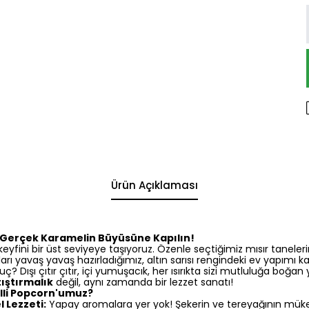
Ürün Açıklaması
: Gerçek Karamelin Büyüsüne Kapılın!
eyfini bir üst seviyeye taşıyoruz. Özenle seçtiğimiz mısır taneleri
ları yavaş yavaş hazırladığımız, altın sarısı rengindeki ev yapımı
ç? Dışı çıtır çıtır, içi yumuşacık, her ısırıkta sizi mutluluğa boğa
tıştırmalık
değil, aynı zamanda bir lezzet sanatı!
lli Popcorn'umuz?
 Lezzeti:
Yapay aromalara yer yok! Şekerin ve tereyağının mü