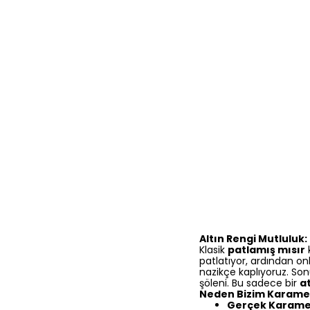
Altın Rengi Mutluluk
Klasik
patlamış mısır
k
patlatıyor, ardından on
nazikçe kaplıyoruz. Sonu
şöleni. Bu sadece bir
a
Neden Bizim Karame
Gerçek Karamel