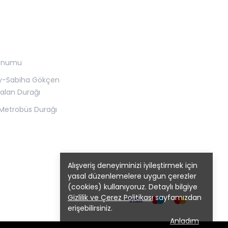
onumu
y-Sabiha Gökçen
alan Durağı
Metrobüs Durağı
Alışveriş deneyiminizi iyileştirmek için
yasal düzenlemelere uygun çerezler
(cookies) kullanıyoruz. Detaylı bilgiye
Gizlilik ve Çerez Politikası
sayfamızdan
erişebilirsiniz.
Anladım