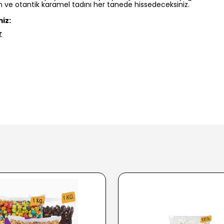
n ve otantik karamel tadını her tanede hissedeceksiniz.
iz:
r