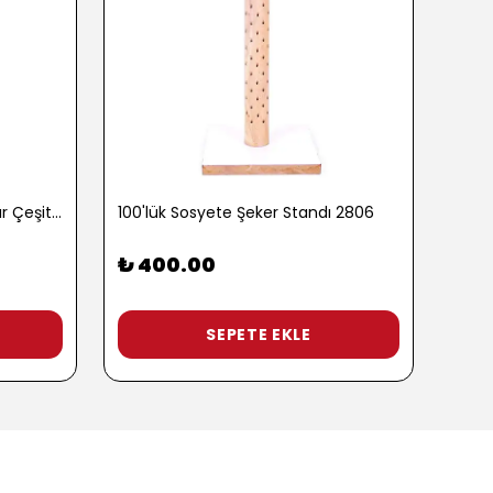
100 gr. Baharatlı Patlamış Mısır Çeşitleri - 2762-3
100'lük Sosyete Şeker Standı 2806
₺ 400.00
₺ 9
3 Pop
SEPETE EKLE