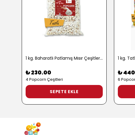
1 kg. Baharatlı Patlamış Mısır Çeşitleri - 2724
₺ 230.00
₺ 440
4 Popcorn Çeşitleri
6 Popcor
SEPETE EKLE