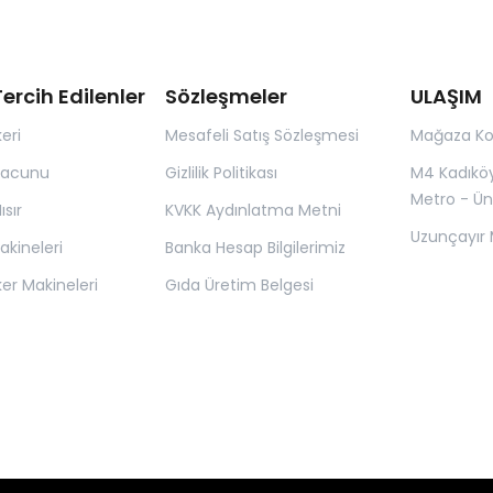
ercih Edilenler
Sözleşmeler
ULAŞIM
eri
Mesafeli Satış Sözleşmesi
Mağaza K
Macunu
Gizlilik Politikası
M4 Kadıkö
Metro - Ün
sır
KVKK Aydınlatma Metni
Uzunçayır 
kineleri
Banka Hesap Bilgilerimiz
er Makineleri
Gıda Üretim Belgesi