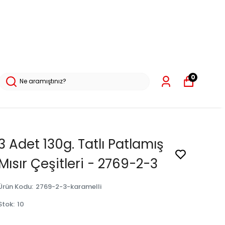
0
3 Adet 130g. Tatlı Patlamış
Mısır Çeşitleri - 2769-2-3
Ürün Kodu
:
2769-2-3-karamelli
Stok
:
10