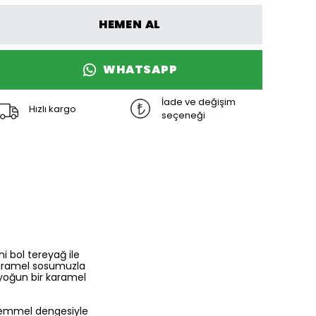
HEMEN AL
WHATSAPP
İade ve değişim
Hızlı kargo
seçeneği
ni bol tereyağ ile
 karamel sosumuzla
n yoğun bir karamel
kemmel dengesiyle