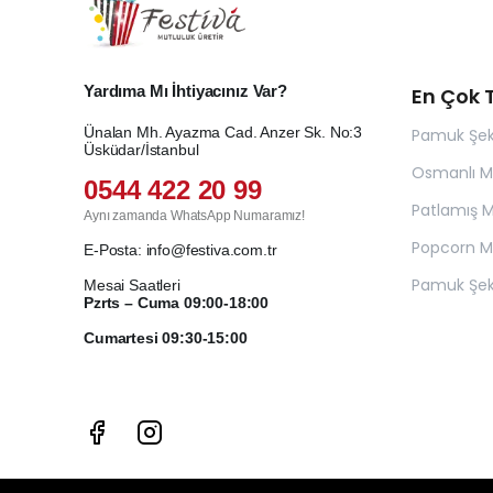
Yardıma Mı İhtiyacınız Var?
En Çok T
Ünalan Mh. Ayazma Cad. Anzer Sk. No:3
Pamuk Şek
Üsküdar/İstanbul
Osmanlı 
0544 422 20 99
Patlamış Mı
Aynı zamanda WhatsApp Numaramız!
Popcorn Ma
E-Posta:
info@festiva.com.tr
Pamuk Şek
Mesai Saatleri
Pzrts – Cuma 09:00-18:00
Cumartesi 09:30-15:00