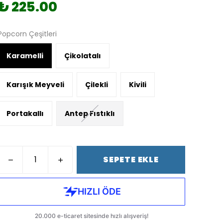
₺ 225.00
Popcorn Çeşitleri
Karamelli
Çikolatalı
Karışık Meyveli
Çilekli
Kivili
Portakallı
Antep Fıstıklı
SEPETE EKLE