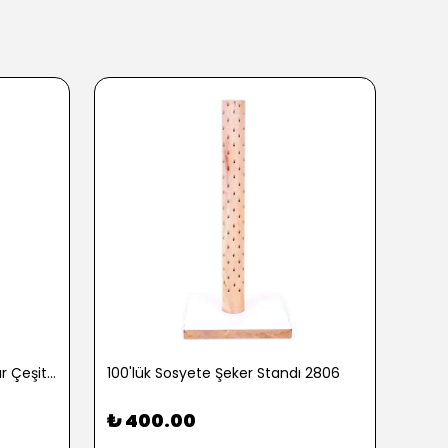
100 gr. Baharatlı Patlamış Mısır Çeşitleri - 2762-3
100'lük Sosyete Şeker Standı 2806
₺ 400.00
₺ 9
3 Pop