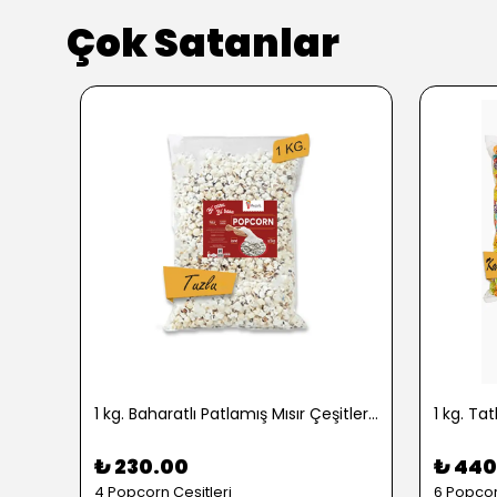
Çok Satanlar
1 kg. Baharatlı Patlamış Mısır Çeşitleri - 2724
₺ 230.00
₺ 440
4 Popcorn Çeşitleri
6 Popcor