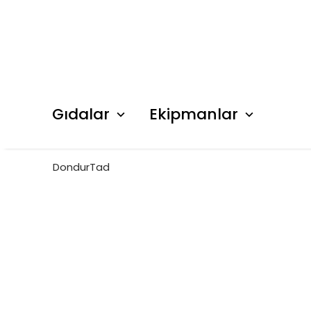
Gıdalar
Ekipmanlar
DondurTad