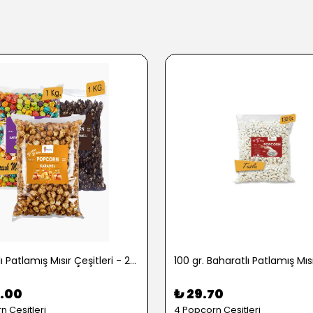
1 kg. Tatlı Patlamış Mısır Çeşitleri - 2722
.00
₺ 29.70
n Çeşitleri
4 Popcorn Çeşitleri