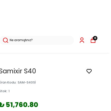
0
Samixir S40
Ürün Kodu
:
SAM-S40Sİ
Stok
:
1
₺ 51,760.80