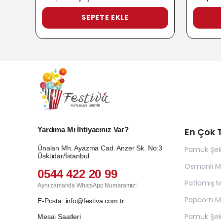
SEPETE EKLE
Yardıma Mı İhtiyacınız Var?
En Çok T
Ünalan Mh. Ayazma Cad. Anzer Sk. No:3
Pamuk Şek
Üsküdar/İstanbul
Osmanlı 
0544 422 20 99
Patlamış Mı
Aynı zamanda WhatsApp Numaramız!
Popcorn Ma
E-Posta:
info@festiva.com.tr
Pamuk Şek
Mesai Saatleri