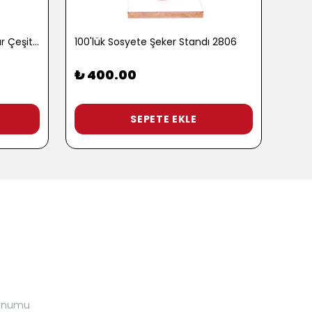
100 gr. Baharatlı Patlamış Mısır Çeşitleri - 2762-3
100'lük Sosyete Şeker Standı 2806
₺ 400.00
₺ 9
3 Pop
SEPETE EKLE
onumu