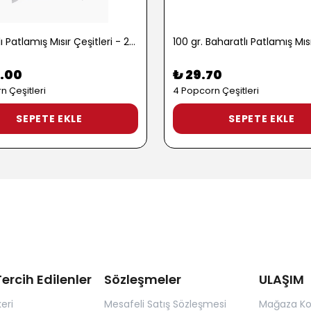
1 kg. Tatlı Patlamış Mısır Çeşitleri - 2722
.00
₺ 29.70
n Çeşitleri
4 Popcorn Çeşitleri
SEPETE EKLE
SEPETE EKLE
ercih Edilenler
Sözleşmeler
ULAŞIM
eri
Mesafeli Satış Sözleşmesi
Mağaza K