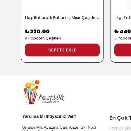
1 kg. Baharatlı Patlamış Mısır Çeşitleri - 2724
₺ 230.00
₺ 440
4 Popcorn Çeşitleri
6 Popcor
SEPETE EKLE
Yardıma Mı İhtiyacınız Var?
En Çok T
Ünalan Mh. Ayazma Cad. Anzer Sk. No:3
Pamuk Şek