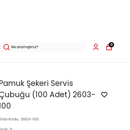
0
Pamuk Şekeri Servis
Çubuğu (100 Adet) 2603-
100
Ürün Kodu
:
2603-100
Stok
:
5