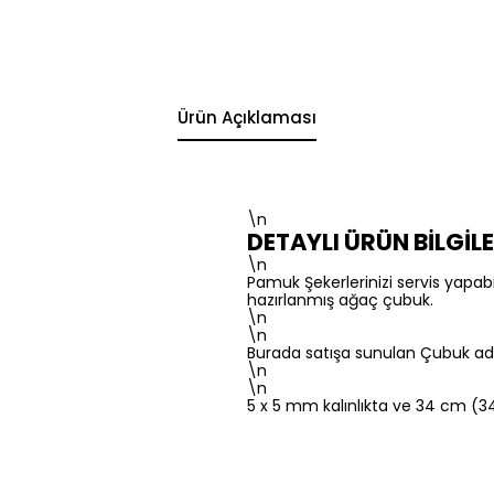
Ürün Açıklaması
\n
DETAYLI ÜRÜN BİLGİLE
\n
Pamuk Şekerlerinizi servis yapab
hazırlanmış ağaç çubuk.
\n
\n
Burada satışa sunulan Çubuk adet
\n
\n
5 x 5 mm kalınlıkta ve 34 cm (