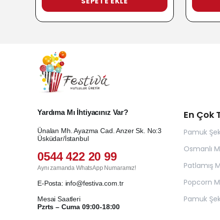
SEPETE EKLE
Yardıma Mı İhtiyacınız Var?
En Çok T
Ünalan Mh. Ayazma Cad. Anzer Sk. No:3
Pamuk Şek
Üsküdar/İstanbul
Osmanlı 
0544 422 20 99
Patlamış Mı
Aynı zamanda WhatsApp Numaramız!
Popcorn Ma
E-Posta:
info@festiva.com.tr
Pamuk Şek
Mesai Saatleri
Pzrts – Cuma 09:00-18:00