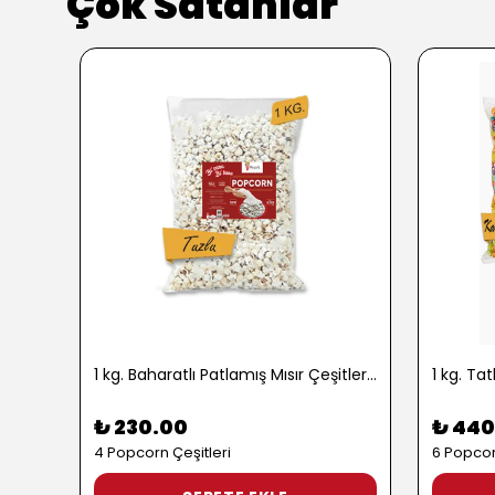
Çok Satanlar
1 kg. Baharatlı Patlamış Mısır Çeşitleri - 2724
₺ 230.00
₺ 440
4 Popcorn Çeşitleri
6 Popcor