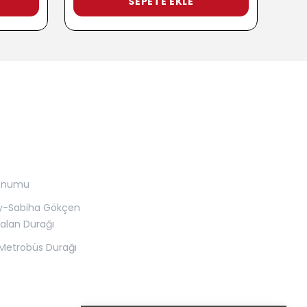
SEPETE EKLE
onumu
y-Sabiha Gökçen
alan Durağı
Metrobüs Durağı