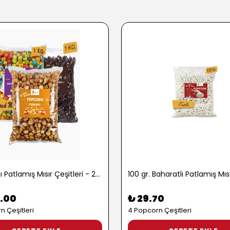
1 kg. Tatlı Patlamış Mısır Çeşitleri - 2722
.00
₺ 29.70
n Çeşitleri
4 Popcorn Çeşitleri