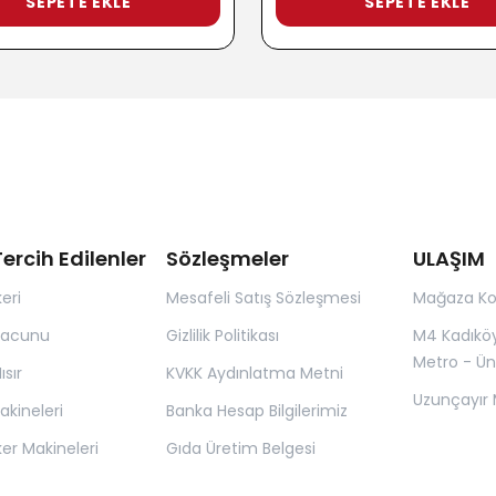
SEPETE EKLE
SEPETE EKLE
ercih Edilenler
Sözleşmeler
ULAŞIM
eri
Mesafeli Satış Sözleşmesi
Mağaza K
Macunu
Gizlilik Politikası
M4 Kadıkö
Metro - Ün
sır
KVKK Aydınlatma Metni
Uzunçayır 
kineleri
Banka Hesap Bilgilerimiz
er Makineleri
Gıda Üretim Belgesi