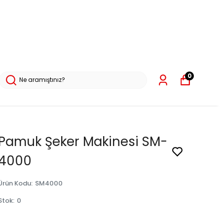
0
Pamuk Şeker Makinesi SM-
4000
Ürün Kodu
:
SM4000
Stok
:
0