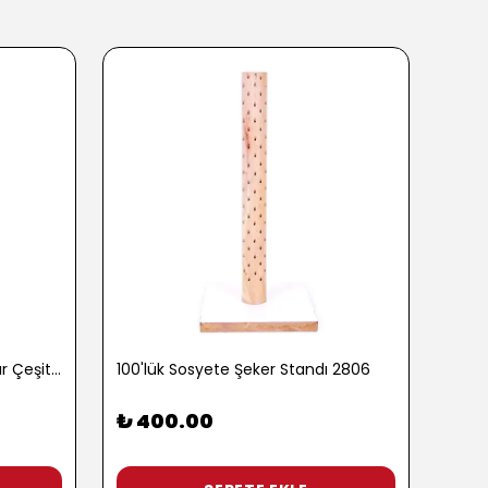
100 gr. Baharatlı Patlamış Mısır Çeşitleri - 2762-3
100'lük Sosyete Şeker Standı 2806
₺ 400.00
₺ 9
3 Pop