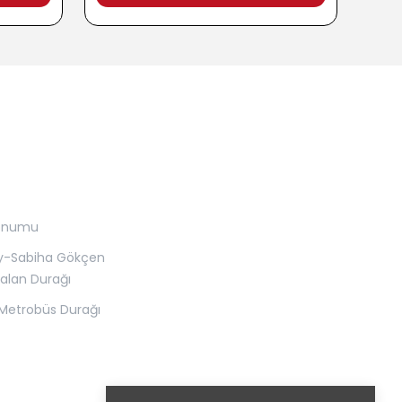
onumu
y-Sabiha Gökçen
alan Durağı
Metrobüs Durağı