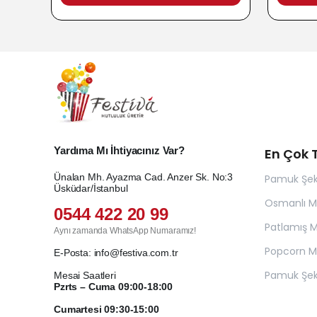
Yardıma Mı İhtiyacınız Var?
En Çok T
Ünalan Mh. Ayazma Cad. Anzer Sk. No:3
Pamuk Şek
Üsküdar/İstanbul
Osmanlı 
0544 422 20 99
Patlamış Mı
Aynı zamanda WhatsApp Numaramız!
Popcorn Ma
E-Posta:
info@festiva.com.tr
Pamuk Şek
Mesai Saatleri
Pzrts – Cuma 09:00-18:00
Cumartesi 09:30-15:00