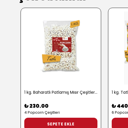
1 kg. Baharatlı Patlamış Mısır Çeşitleri - 2724
₺ 230.00
₺ 440
4 Popcorn Çeşitleri
6 Popcor
SEPETE EKLE