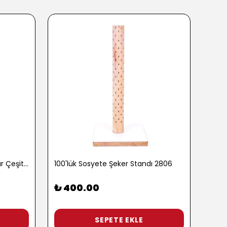
100 gr. Baharatlı Patlamış Mısır Çeşitleri - 2762-3
100'lük Sosyete Şeker Standı 2806
₺ 400.00
₺ 9
3 Pop
SEPETE EKLE