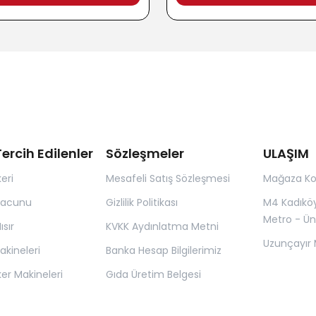
ercih Edilenler
Sözleşmeler
ULAŞIM
eri
Mesafeli Satış Sözleşmesi
Mağaza K
Macunu
Gizlilik Politikası
M4 Kadıkö
Metro - Ün
sır
KVKK Aydınlatma Metni
Uzunçayır 
kineleri
Banka Hesap Bilgilerimiz
er Makineleri
Gıda Üretim Belgesi