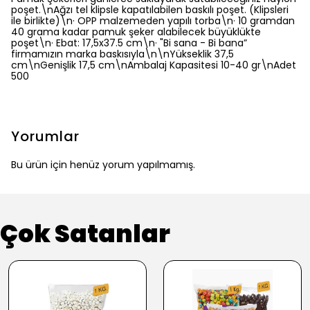
poşet.\nAğzı tel klipsle kapatılabilen baskılı poşet. (Klipsleri
ile birlikte)\n· OPP malzemeden yapılı torba\n· 10 gramdan
40 grama kadar pamuk şeker alabilecek büyüklükte
poşet\n· Ebat: 17,5x37.5 cm\n· "Bi sana - Bi bana”
firmamızın marka baskısıyla\n\nYükseklik 37,5
cm\nGenişlik 17,5 cm\nAmbalaj Kapasitesi 10-40 gr\nAdet
500
Yorumlar
Bu ürün için henüz yorum yapılmamış.
Çok Satanlar