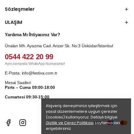
Sözleşmeler
ULAŞIM
Yardıma Mı İhtiyacınız Var?
Ünalan Mh. Ayazma Cad. Anzer Sk. No:3 Üsküdar/İstanbul
0544 422 20 99
Aynı zamanda WhatsApp Numaramız!
E-Posta:
info@festiva.com.tr
Mesai Saatleri
Pzrts – Cuma 09:00-18:00
Cumartesi 09:30-15:00
Alışveriş deneyiminizi iyileştirmek için
yasal düzenlemelere uygun çerezler
(cookies) kullanıyoruz. Detaylı bilgiye
Gizlilik ve Çerez Politikası
sayfamızdan
erişebilirsiniz.