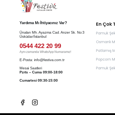
duyduğunuz ısı seviyesin
sayesinde belirlediğiniz 
Yardıma Mı İhtiyacınız Var?
En Çok T
Ünalan Mh. Ayazma Cad. Anzer Sk. No:3
Pamuk Şek
Üsküdar/İstanbul
Osmanlı 
0544 422 20 99
Patlamış Mı
Aynı zamanda WhatsApp Numaramız!
Popcorn Ma
E-Posta:
info@festiva.com.tr
Pamuk Şek
Mesai Saatleri
Pzrts – Cuma 09:00-18:00
Cumartesi 09:30-15:00