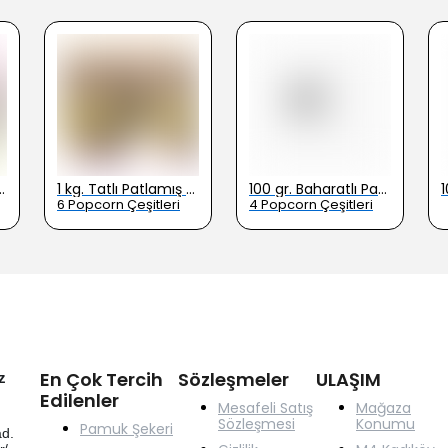
amış Mısır Çeşitleri - 2724
1 kg. Tatlı Patlamış Mısır Çeşitleri - 2722
100 gr. Baharatlı Patlamış Mısır Çeşitleri - 2762-3
6 Popcorn Çeşitleri
4 Popcorn Çeşitleri
En Çok Tercih
Sözleşmeler
ULAŞIM
z
Edilenler
Mesafeli Satış
Mağaza
Sözleşmesi
Konumu
Pamuk Şekeri
d.