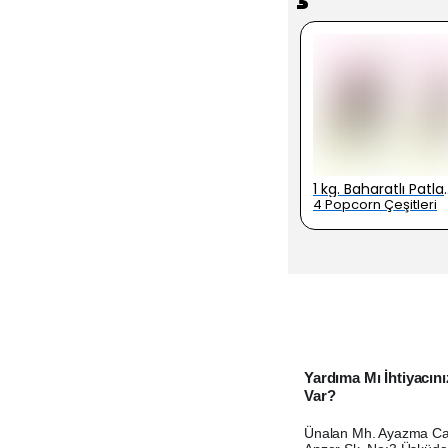
Ahşap Çubuk Standı 2804
Ahşap Çubuk Standı 2804-75
1 kg. Baharatlı Patl
4 Popcorn Çeşitleri
Yardıma Mı İhtiyacını
Var?
Ünalan Mh. Ayazma Ca