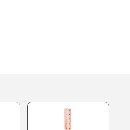
eflon molzeme ile şık bir
 kullanım sunuyor.