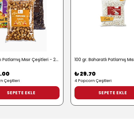
1 kg. Tatlı Patlamış Mısır Çeşitleri - 2722
.00
₺ 29.70
n Çeşitleri
4 Popcorn Çeşitleri
SEPETE EKLE
SEPETE EKLE
si
üğmesi sayesinde ihtiyaç