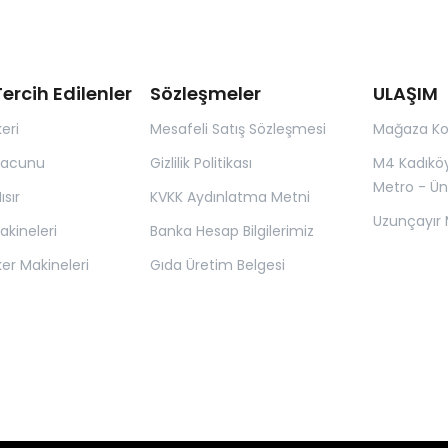
i belirleyebilirsiniz. termostatı
ısı aralığında kalacaktır.
ercih Edilenler
Sözleşmeler
ULAŞIM
eri
Mesafeli Satış Sözleşmesi
Mağaza K
Macunu
Gizlilik Politikası
M4 Kadıkö
Metro - Ün
sır
KVKK Aydınlatma Metni
Uzunçayır 
kineleri
Banka Hesap Bilgilerimiz
er Makineleri
Gıda Üretim Belgesi