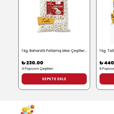
1 kg. Baharatlı Patlamış Mısır Çeşitleri - 2724
₺ 230.00
₺ 440
4 Popcorn Çeşitleri
6 Popcor
SEPETE EKLE
Isı Ayar Düğme
Makinenizin ısı ayar d