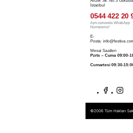
Anzer Sk. No:3 Üsküda
İstanbul
0544 422 20 
Aynı zamanda WhatsApp
Numaramız!
E-
Posta:
info@festiva.com
Mesai Saatleri
Pzrts – Cuma 09:00-1
Cumartesi 09:30-15:0
©2006 Tüm Hakları Sakl