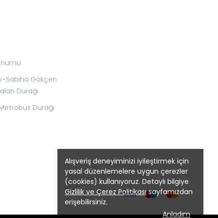
onumu
y-Sabiha Gökçen
alan Durağı
Metrobüs Durağı
Alışveriş deneyiminizi iyileştirmek için
yasal düzenlemelere uygun çerezler
(cookies) kullanıyoruz. Detaylı bilgiye
Gizlilik ve Çerez Politikası
sayfamızdan
erişebilirsiniz.
Anladım