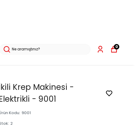
0
İkili Krep Makinesi -
Elektrikli - 9001
Ürün Kodu
:
9001
Stok
:
2