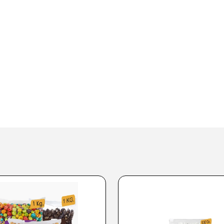
Teflon Ocak
Yapışmaz özelliği ile bildiğimiz t
görünüm sunan ocağı, pratik bir