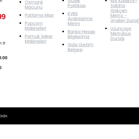
Gizlilik
M4 Kadıköy-
r/
Osmanlı
Politikası
Sabiha
Macunu
Gökçen
KVKK
Patlamış Mısır
99
Metro -
Aydınlatma
Ünalan Durağ
Popcorn
Metni
Makineleri
Uzunçayır
Banka Hesap
Metrobüs
Pamuk Şeker
Bilgilerimiz
Durağı
Makineleri
.tr
Gıda Üretim
Belgesi
8:00
0
ıdır.