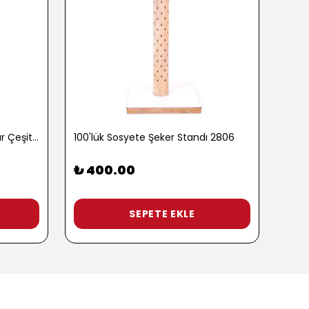
100 gr. Baharatlı Patlamış Mısır Çeşitleri - 2762-3
100'lük Sosyete Şeker Standı 2806
₺ 400.00
₺ 9
3 Pop
SEPETE EKLE