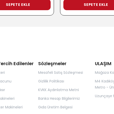
SEPETE EKLE
SEPETE EKLE
ercih Edilenler
Sözleşmeler
ULAŞIM
eri
Mesafeli Satış Sözleşmesi
Mağaza K
Macunu
Gizlilik Politikası
M4 Kadıkö
Metro - Ün
sır
KVKK Aydınlatma Metni
Uzunçayır 
kineleri
Banka Hesap Bilgilerimiz
er Makineleri
Gıda Üretim Belgesi