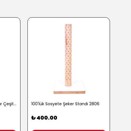
100 gr. Baharatlı Patlamış Mısır Çeşitleri - 2762-3
100'lük Sosyete Şeker Standı 2806
₺ 400.00
₺ 9
3 Pop