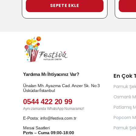
SEPETE EKLE
Yardıma Mı İhtiyacınız Var?
En Çok T
Ünalan Mh. Ayazma Cad. Anzer Sk. No:3
Pamuk Şek
Üsküdar/İstanbul
Osmanlı 
0544 422 20 99
Patlamış Mı
Aynı zamanda WhatsApp Numaramız!
Popcorn Ma
E-Posta:
info@festiva.com.tr
Pamuk Şek
Mesai Saatleri
Pzrts – Cuma 09:00-18:00