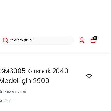
0
GM3005 Kasnak 2040
Model İçin 2900
Ürün Kodu
:
2900
Stok
:
0