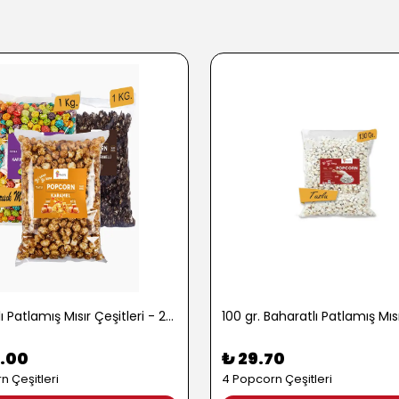
1 kg. Tatlı Patlamış Mısır Çeşitleri - 2722
.00
₺ 29.70
n Çeşitleri
4 Popcorn Çeşitleri