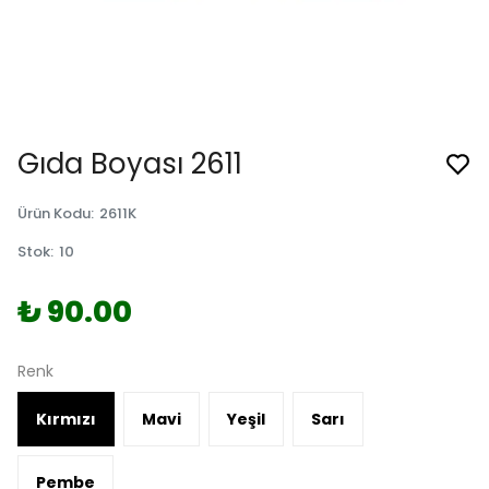
Gıda Boyası 2611
Ürün Kodu
:
2611K
Stok
:
10
₺ 90.00
Renk
Kırmızı
Mavi
Yeşil
Sarı
Pembe