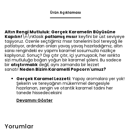
Ürün Açıklaması
Altın Rengi Mutluluk: Gerçek Karamelin Büyüsüne
Kapılın!
\n\nKlasik
patlamış mısır
keyfini bir üst seviyeye
taşıyoruz. Özenle seçtiğimiz mısır tanelerini bol tereyağ ile
patlatıyor, ardından onları yavaş yavaş hazırladığımız, altın
sarısı rengindeki ev yapımı karamel sosumuzla nazikçe
kaplıyoruz. Sonuç? Dışı çıtır çıtır, içi yumuşacık, her ısırıkta
sizi mutluluğa boğan yoğun bir karamel şöleni. Bu sadece
bir
atıştırmalık
değil, aynı zamanda bir lezzet
sanatı!
Neden Bizim Karamelli Popcorn'umuz?
Gerçek Karamel Lezzeti:
Yapay aromalara yer yok!
Şekerin ve tereyağının mükemmel dengesiyle
hazırlanan, zengin ve otantik karamel tadını her
tanede hissedeceksini
Devamını Göster
Yorumlar