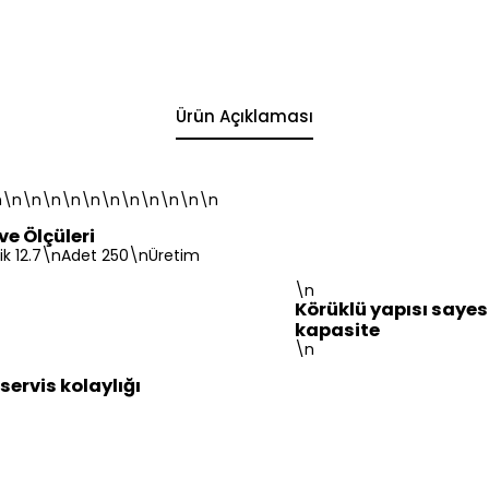
Ürün Açıklaması
n\n\n\n\n\n\n\n\n\n\n\n
ve Ölçüleri
lik 12.7\nAdet 250\nÜretim
\n
Körüklü yapısı saye
kapasite
\n
servis kolaylığı