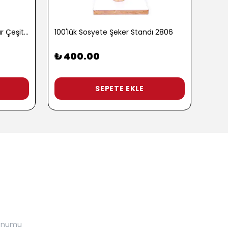
100 gr. Baharatlı Patlamış Mısır Çeşitleri - 2762-3
100'lük Sosyete Şeker Standı 2806
₺ 400.00
₺ 9
3 Pop
SEPETE EKLE
onumu