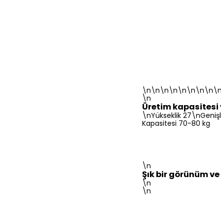
\n\n\n\n\n\n\n\n\
\n
Üretim kapasitesi 
\nYükseklik 27\nGeniş
Kapasitesi 70-80 kg
\n
Şık bir görünüm ve 
\n
\n