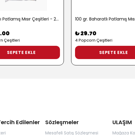
1 kg. Tatlı Patlamış Mısır Çeşitleri - 2722
.00
₺ 29.70
n Çeşitleri
4 Popcorn Çeşitleri
SEPETE EKLE
SEPETE EKLE
ercih Edilenler
Sözleşmeler
ULAŞIM
eri
Mesafeli Satış Sözleşmesi
Mağaza K