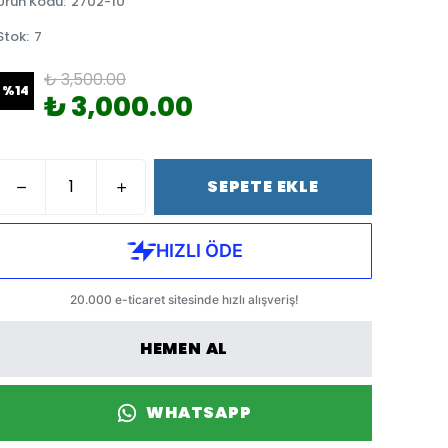
Ürün Kodu
:
2702-10
Stok
:
7
₺ 3,500.00
%
14
₺ 3,000.00
SEPETE EKLE
HEMEN AL
WHATSAPP