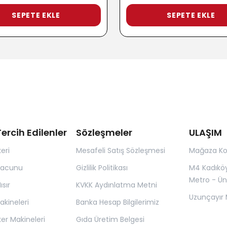
SEPETE EKLE
SEPETE EKLE
ercih Edilenler
Sözleşmeler
ULAŞIM
eri
Mesafeli Satış Sözleşmesi
Mağaza K
Macunu
Gizlilik Politikası
M4 Kadıkö
Metro - Ün
sır
KVKK Aydınlatma Metni
Uzunçayır 
kineleri
Banka Hesap Bilgilerimiz
er Makineleri
Gıda Üretim Belgesi