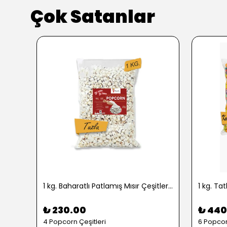
Çok Satanlar
1 kg. Baharatlı Patlamış Mısır Çeşitleri - 2724
₺ 230.00
₺ 440
4 Popcorn Çeşitleri
6 Popcor