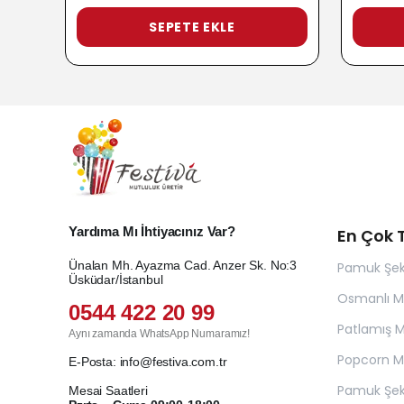
SEPETE EKLE
Yardıma Mı İhtiyacınız Var?
En Çok T
Ünalan Mh. Ayazma Cad. Anzer Sk. No:3
Pamuk Şek
Üsküdar/İstanbul
Osmanlı 
0544 422 20 99
Patlamış Mı
Aynı zamanda WhatsApp Numaramız!
Popcorn Ma
E-Posta:
info@festiva.com.tr
Pamuk Şek
Mesai Saatleri