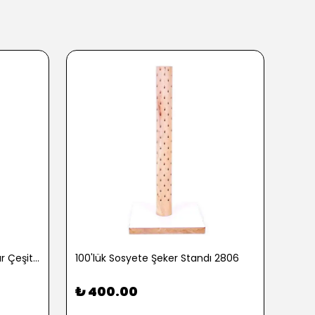
100 gr. Baharatlı Patlamış Mısır Çeşitleri - 2762-3
100'lük Sosyete Şeker Standı 2806
₺ 400.00
₺ 9
3 Pop