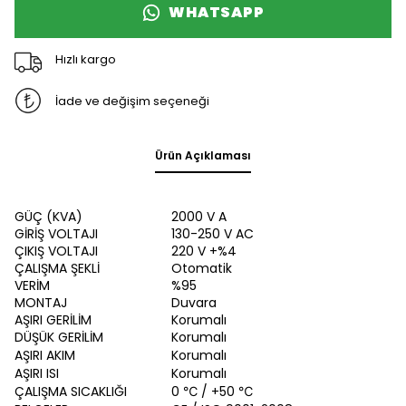
WHATSAPP
Hızlı kargo
İade ve değişim seçeneği
Ürün Açıklaması
GÜÇ (KVA)
2000 V A
GİRİŞ VOLTAJI
130-250 V AC
ÇIKIŞ VOLTAJI
220 V +%4
ÇALIŞMA ŞEKLİ
Otomatik
VERİM
%95
MONTAJ
Duvara
AŞIRI GERİLİM
Korumalı
DÜŞÜK GERİLİM
Korumalı
AŞIRI AKIM
Korumalı
AŞIRI ISI
Korumalı
ÇALIŞMA SICAKLIĞI
0
℃
/ +50 ℃