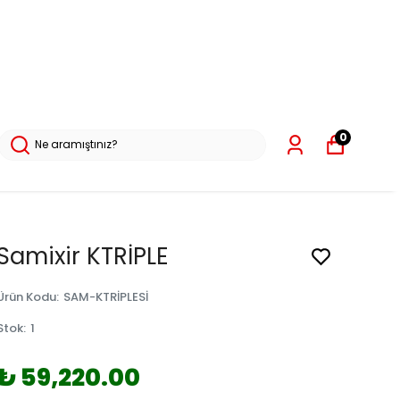
0
Samixir KTRİPLE
Ürün Kodu
:
SAM-KTRİPLESİ
Stok
:
1
₺ 59,220.00