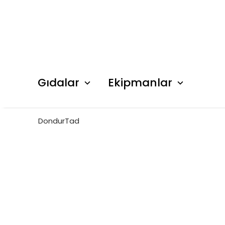
Gıdalar
Ekipmanlar
DondurTad