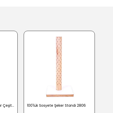
100 gr. Baharatlı Patlamış Mısır Çeşitleri - 2762-3
100'lük Sosyete Şeker Standı 2806