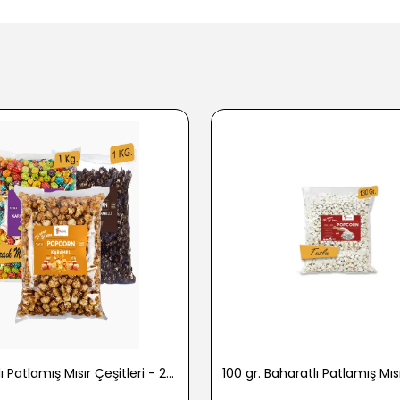
1 kg. Tatlı Patlamış Mısır Çeşitleri - 2722