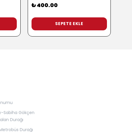
₺ 400.00
₺ 9
3 Pop
SEPETE EKLE
onumu
y-Sabiha Gökçen
alan Durağı
Metrobüs Durağı