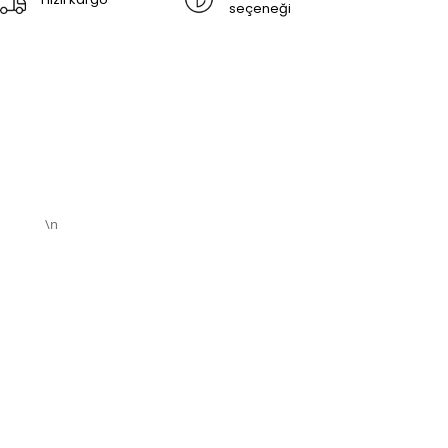
seçeneği
\n