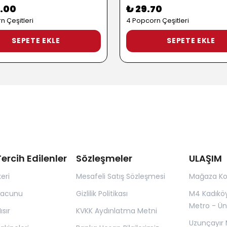
.00
₺ 29.70
n Çeşitleri
4 Popcorn Çeşitleri
SEPETE EKLE
SEPETE EKLE
ercih Edilenler
Sözleşmeler
ULAŞIM
eri
Mesafeli Satış Sözleşmesi
Mağaza K
Macunu
Gizlilik Politikası
M4 Kadıkö
Metro - Ün
sır
KVKK Aydınlatma Metni
Uzunçayır 