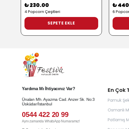
₺ 230.00
₺ 440
4 Popcorn Çeşitleri
6 Popcor
SEPETE EKLE
Yardıma Mı İhtiyacınız Var?
En Çok T
Ünalan Mh. Ayazma Cad. Anzer Sk. No:3
Pamuk Şek
Üsküdar/İstanbul
Osmanlı 
0544 422 20 99
Patlamış Mı
Aynı zamanda WhatsApp Numaramız!