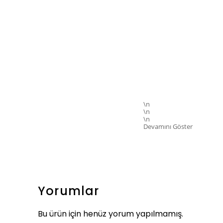
\n
\n
\n
Devamını Göster
Yorumlar
Bu ürün için henüz yorum yapılmamış.