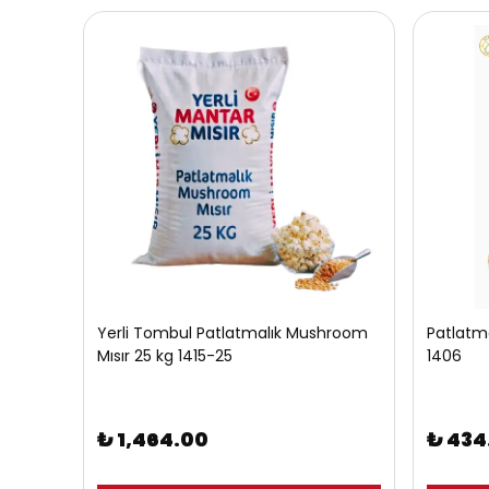
Yerli Tombul Patlatmalık Mushroom
Patlatmal
Mısır 25 kg 1415-25
1406
₺ 1,464.00
₺ 434