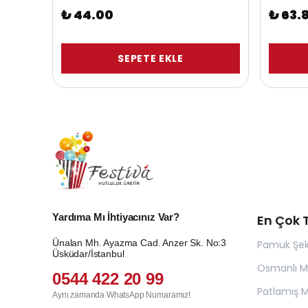
₺ 44.00
₺ 63.
SEPETE EKLE
Yardıma Mı İhtiyacınız Var?
En Çok T
Ünalan Mh. Ayazma Cad. Anzer Sk. No:3
Pamuk Şek
Üsküdar/İstanbul
Osmanlı 
0544 422 20 99
Patlamış Mı
Aynı zamanda WhatsApp Numaramız!