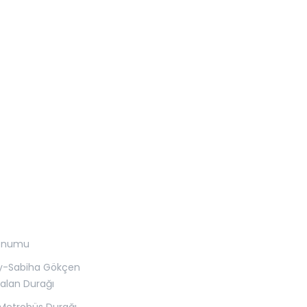
onumu
y-Sabiha Gökçen
alan Durağı