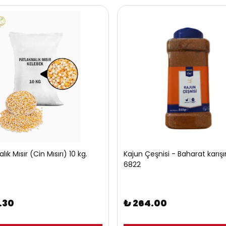
ık Mısır (Cin Mısırı) 10 kg.
Kajun Çeşnisi - Baharat karışı
6822
.30
₺ 264.00