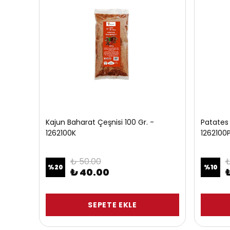
Kajun Baharat Çeşnisi 100 Gr. -
Patates 
1262100K
1262100
₺ 50.00
₺
%
20
%
10
₺ 40.00
SEPETE EKLE