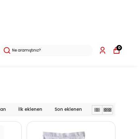
0
lan
İlk eklenen
Son eklenen