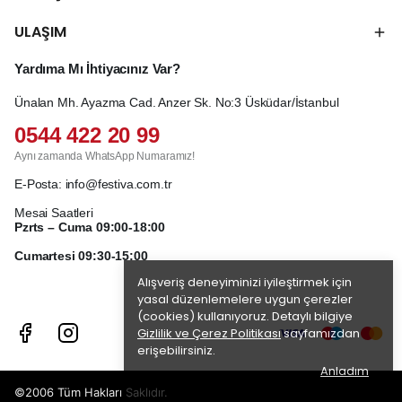
ULAŞIM
Yardıma Mı İhtiyacınız Var?
Ünalan Mh. Ayazma Cad. Anzer Sk. No:3 Üsküdar/İstanbul
0544 422 20 99
Aynı zamanda WhatsApp Numaramız!
E-Posta:
info@festiva.com.tr
Mesai Saatleri
Pzrts – Cuma 09:00-18:00
Cumartesi 09:30-15:00
Alışveriş deneyiminizi iyileştirmek için
yasal düzenlemelere uygun çerezler
(cookies) kullanıyoruz. Detaylı bilgiye
Gizlilik ve Çerez Politikası
sayfamızdan
erişebilirsiniz.
Anladım
©2006 Tüm Hakları Saklıdır.