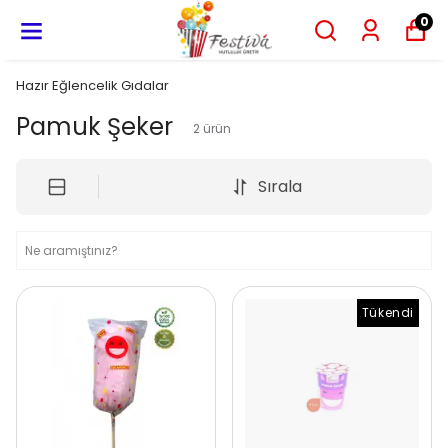
0
Hazır Eğlencelik Gıdalar
Pamuk Şeker
2
ürün
Sırala
Tükendi