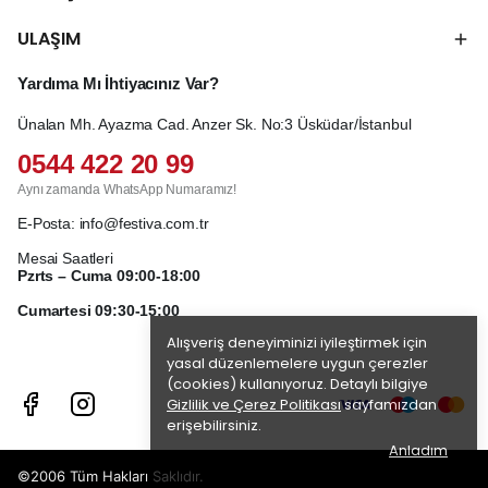
ULAŞIM
Yardıma Mı İhtiyacınız Var?
Ünalan Mh. Ayazma Cad. Anzer Sk. No:3 Üsküdar/İstanbul
0544 422 20 99
Aynı zamanda WhatsApp Numaramız!
E-Posta:
info@festiva.com.tr
Mesai Saatleri
Pzrts – Cuma 09:00-18:00
Cumartesi 09:30-15:00
Alışveriş deneyiminizi iyileştirmek için
yasal düzenlemelere uygun çerezler
(cookies) kullanıyoruz. Detaylı bilgiye
Gizlilik ve Çerez Politikası
sayfamızdan
erişebilirsiniz.
Anladım
©2006 Tüm Hakları Saklıdır.