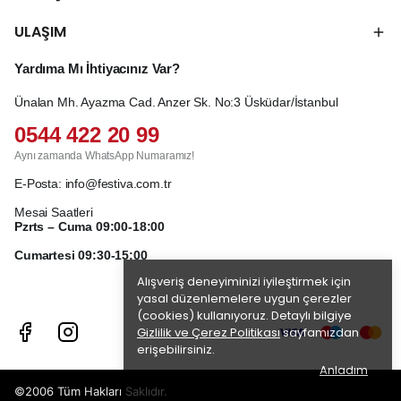
ULAŞIM
Yardıma Mı İhtiyacınız Var?
Ünalan Mh. Ayazma Cad. Anzer Sk. No:3 Üsküdar/İstanbul
0544 422 20 99
Aynı zamanda WhatsApp Numaramız!
E-Posta:
info@festiva.com.tr
Mesai Saatleri
Pzrts – Cuma 09:00-18:00
Cumartesi 09:30-15:00
Alışveriş deneyiminizi iyileştirmek için
yasal düzenlemelere uygun çerezler
(cookies) kullanıyoruz. Detaylı bilgiye
Gizlilik ve Çerez Politikası
sayfamızdan
erişebilirsiniz.
Anladım
©2006 Tüm Hakları Saklıdır.