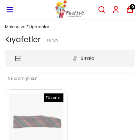
0
Makine ve Ekipmanlar
Kıyafetler
1
ürün
Sırala
Tükendi